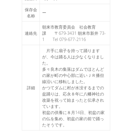
保存会
ー
名称
朝来市教育委員会 社会教育
連絡先
課 〒679-3431 朝来市新井 73-
1 Tel 079-677-2116
片手に扇子を持って踊ります
が、今は踊る人は少なくなりまし
た。
多々良木の集落はダムでほとんど
の家が町の中心部に近いＪＲ播但
線沿いに移転しました。
詳細
かつてダムに村が水没するまでの
盆踊りは、応永８年に八幡神社の
改築を祝って始まったと伝承され
ています。
初盆の供養に８月14日、初盆の家
の仏を集め、初盆の家の前で踊っ
たそうです。