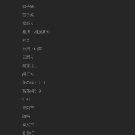
獅子舞
百手祭
盆踊り
相撲・相撲甚句
神楽
神輿・山車
笹踊り
精霊流し
綱打ち
茅の輪くぐり
菖蒲綱引き
行列
豊岡市
随時
養父市
香美町