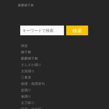
麒麟獅子舞
search
神楽
獅子舞
麒麟獅子舞
ざんざか踊り
太鼓踊り
三番叟
相撲・相撲甚句
盆踊り
傘踊り
太刀振り
万歳・奈佐節