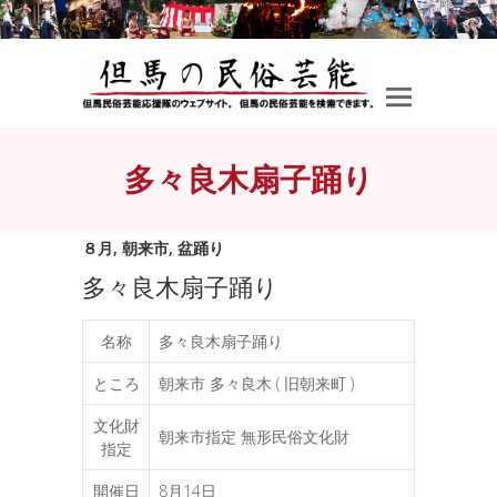
多々良木扇子踊り
８月
,
朝来市
,
盆踊り
多々良木扇子踊り
名称
多々良木扇子踊り
ところ
朝来市 多々良木 ( 旧朝来町 )
文化財
朝来市指定 無形民俗文化財
指定
開催日
8月14日