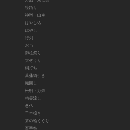
笹踊り
神輿・山車
はやし込
はやし
行列
お当
御柱祭り
大ぞうり
綱打ち
菖蒲綱引き
幟回し
松明・万燈
精霊流し
念仏
千本搗き
茅の輪くぐり
百手祭