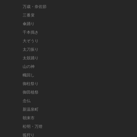
万歳・奈佐節
三番叟
傘踊り
千本搗き
大ぞうり
太刀振り
太鼓踊り
山の神
幟回し
御柱祭り
御田植祭
念仏
新温泉町
朝来市
松明・万燈
狐狩り