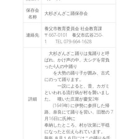
保存会
大杉ざんざこ踊保存会
名称
養父市教育委員会 社会教育課
連絡先
〒667-0101 養父市広谷250-
1 TEL 079-664-1628
大杉ざんざこ踊りは鬼踊りと呼
ばれ、かけ声の中、大シデを背負
った4人の中踊り
を大勢の踊り子が囲み、古式
にのって踊ります。
一説によると、昔、カガミ
といわれる流行病が村を襲いまし
詳細
た。 嘆いた庄屋が慶安2年
(1649年) に伊勢に参拝した帰
路、奈良にて踊りを習い、旧暦の 7
月16日に氏神に
奉納したところ、村が次第に平穏
になったと伝えられています。
毎年 ８月１６日にはこの踊りを氏