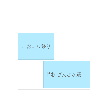
←
お走り祭り
若杉 ざんざか踊
→