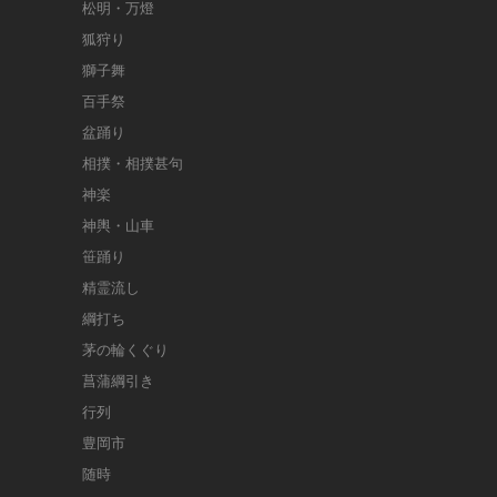
松明・万燈
狐狩り
獅子舞
百手祭
盆踊り
相撲・相撲甚句
神楽
神輿・山車
笹踊り
精霊流し
綱打ち
茅の輪くぐり
菖蒲綱引き
行列
豊岡市
随時