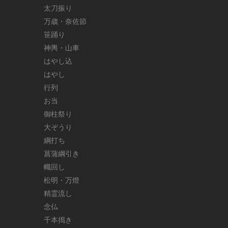
太刀振り
万歳・奈佐節
笹踊り
神輿・山車
はやし込
はやし
行列
お当
御柱祭り
大ぞうり
綱打ち
菖蒲綱引き
幟回し
松明・万燈
精霊流し
念仏
千本搗き