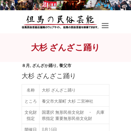
大杉 ざんざこ踊り
８月
,
ざんざか踊り
,
養父市
大杉 ざんざこ踊り
名称
大杉 ざんざこ踊り
ところ
養父市大屋町 大杉 二宮神社
文化財
国選択 無形民俗文化財 ・ 兵庫
指定
県指定 重要無形民俗文化財
開催日
8月16日