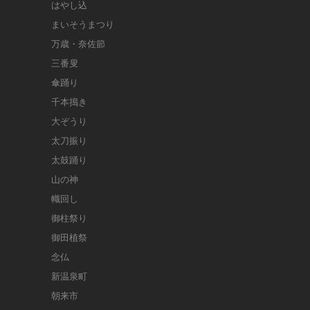
はやし込
まいそうまつり
万歳・奈佐節
三番叟
傘踊り
千本搗き
大ぞうり
太刀振り
太鼓踊り
山の神
幟回し
御柱祭り
御田植祭
念仏
新温泉町
朝来市