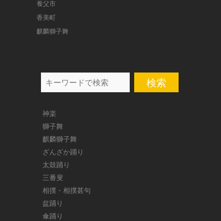
養父市
香美町
麒麟獅子舞
search
神楽
獅子舞
麒麟獅子舞
ざんざか踊り
太鼓踊り
三番叟
相撲・相撲甚句
盆踊り
傘踊り