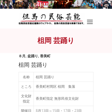
柤岡 芸踊り
８月
,
盆踊り
,
香美町
柤岡 芸踊り
名称
柤岡 芸踊り
ところ
香美町村岡区 柤岡 集落
文化財
香美町指定 無形民俗文化財
指定
開催日
8月13日～15日・17日・23日