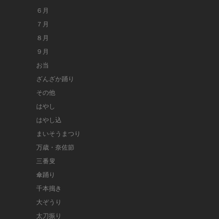
６月
７月
８月
９月
お当
ざんざか踊り
その他
はやし
はやし込
まいそうまつり
万歳・奈佐節
三番叟
傘踊り
千本搗き
大ぞうり
太刀振り