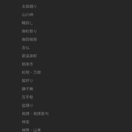
太鼓踊り
山の神
幟回し
御柱祭り
御田植祭
念仏
新温泉町
朝来市
松明・万燈
狐狩り
獅子舞
百手祭
盆踊り
相撲・相撲甚句
神楽
神輿・山車