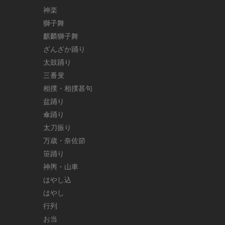
神楽
獅子舞
麒麟獅子舞
ざんざか踊り
太鼓踊り
三番叟
相撲・相撲甚句
盆踊り
傘踊り
太刀振り
万歳・奈佐節
笹踊り
神輿・山車
はやし込
はやし
行列
お当