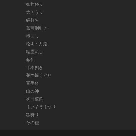
御柱祭り
大ぞうり
綱打ち
菖蒲綱引き
幟回し
松明・万燈
精霊流し
念仏
千本搗き
茅の輪くぐり
百手祭
山の神
御田植祭
まいそうまつり
狐狩り
その他