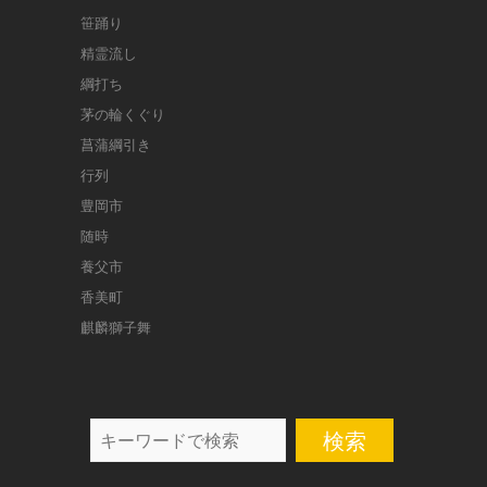
笹踊り
精霊流し
綱打ち
茅の輪くぐり
菖蒲綱引き
行列
豊岡市
随時
養父市
香美町
麒麟獅子舞
search