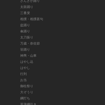
ざんざか踊り
太鼓踊り
三番叟
相撲・相撲甚句
盆踊り
傘踊り
太刀振り
万歳・奈佐節
笹踊り
神輿・山車
はやし込
はやし
行列
お当
御柱祭り
大ぞうり
綱打ち
菖蒲綱引き