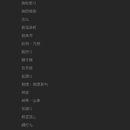
御柱祭り
御田植祭
念仏
新温泉町
朝来市
松明・万燈
狐狩り
獅子舞
百手祭
盆踊り
相撲・相撲甚句
神楽
神輿・山車
笹踊り
精霊流し
綱打ち