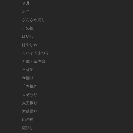
９月
お当
ざんざか踊り
その他
はやし
はやし込
まいそうまつり
万歳・奈佐節
三番叟
傘踊り
千本搗き
大ぞうり
太刀振り
太鼓踊り
山の神
幟回し