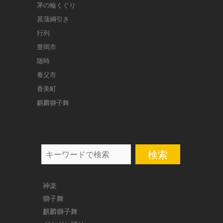
茅の輪くぐり
菖蒲綱引き
行列
豊岡市
随時
養父市
香美町
麒麟獅子舞
search
神楽
獅子舞
麒麟獅子舞